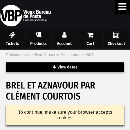
Tickets
Products
Account
Cart
Checkout
TicketAcces.net
>
Vieux Bureau de Poste
>
Autumn 2026
View dates
BREL ET AZNAVOUR PAR
CLÉMENT COURTOIS
To continue, make sure your browser accepts
cookies.