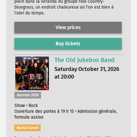
plein dans la véranda du groupe folk-country-
bluegrass, un endroit chaleureux où l'on est bien à
l'abri du temps.
View prices
Buy tickets
The Old Jukebox Band
Saturday October 31, 2026
at 20:00
Autumn 2026
Show • Rock
Ouverture des portes à 19 h 15 • Admission générale,
formule assise
Rental Event