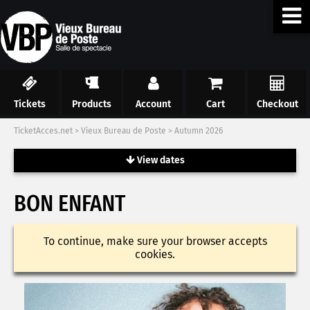
Tickets
Products
Account
Cart
Checkout
TicketAcces.net
>
Vieux Bureau de Poste
>
Autumn 2026
View dates
BON ENFANT
To continue, make sure your browser accepts
cookies.