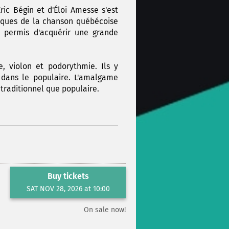
ic Bégin et d'Éloi Amesse s'est
ssiques de la chanson québécoise
a permis d'acquérir une grande
e, violon et podorythmie. Ils y
s dans le populaire. L'amalgame
 traditionnel que populaire.
Buy tickets
SAT NOV 28, 2026 at 10:00
On sale now!