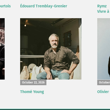
urtois
Édouard Tremblay-Grenier
Rymz
Vivre à
October 22, 2026
October
Thomé Young
Olivier