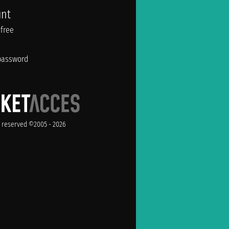
unt
 free
password
ts reserved ©2005 - 2026