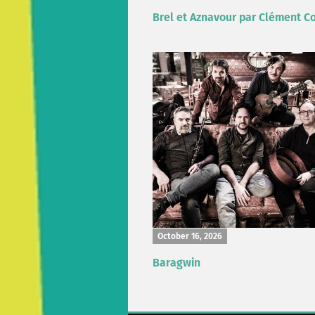
Brel et Aznavour par Clément Co
October 16, 2026
Baragwin