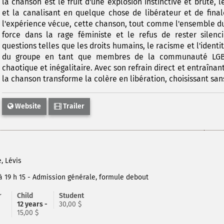
la chanson est le fruit d'une explosion instinctive et brute, 
et la canalisant en quelque chose de libérateur et de final
l'expérience vécue, cette chanson, tout comme l'ensemble du 
force dans la rage féministe et le refus de rester silenc
questions telles que les droits humains, le racisme et l'identit
du groupe en tant que membres de la communauté LG
chaotique et inégalitaire. Avec son refrain direct et entraîn
la chanson transforme la colère en libération, choisissant sans
Website
Trailer
e
, Lévis
à 19 h 15 - Admission générale, formule debout
r
Child
Student
12 years -
30,00 $
15,00 $