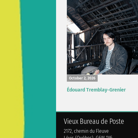
October 2, 2026
Édouard Tremblay-Grenier
Vieux Bureau de Poste
2172, chemin du Fleuve
Lévis (Québec) G6W 1Y6