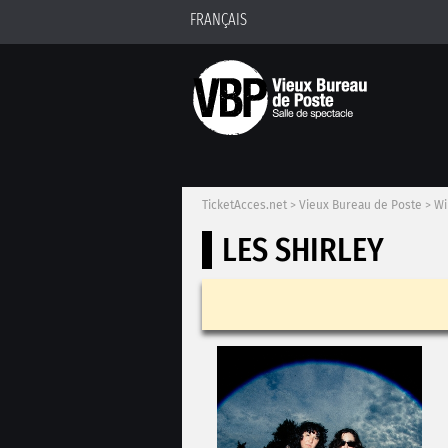
FRANÇAIS
TicketAcces.net
>
Vieux Bureau de Poste
>
Wi
LES SHIRLEY