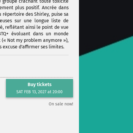
le groupe crachant toute toxicité
ement plus positif. Ancrée dans
répertoire des Shirley, puise sa
ieuses sur une longue liste de
é, reflétant ainsi le point de vue
BTQ+ évoluant dans un monde
ant (« Not my problem anymore »),
 excuse d'affirmer ses limites.
Buy tickets
SAT FEB 13, 2027 at 20:00
On sale now!