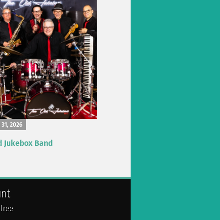
 31, 2026
d Jukebox Band
unt
 free