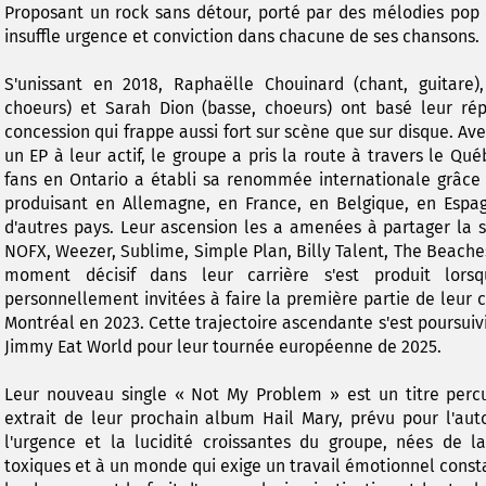
Proposant un rock sans détour, porté par des mélodies pop 
insuffle urgence et conviction dans chacune de ses chansons.
S'unissant en 2018, Raphaëlle Chouinard (chant, guitare),
choeurs) et Sarah Dion (basse, choeurs) ont basé leur ré
concession qui frappe aussi fort sur scène que sur disque. A
un EP à leur actif, le groupe a pris la route à travers le Qu
fans en Ontario a établi sa renommée internationale grâce
produisant en Allemagne, en France, en Belgique, en Esp
d'autres pays. Leur ascension les a amenées à partager la s
NOFX, Weezer, Sublime, Simple Plan, Billy Talent, The Beaches
moment décisif dans leur carrière s'est produit lors
personnellement invitées à faire la première partie de leur 
Montréal en 2023. Cette trajectoire ascendante s'est poursuivi
Jimmy Eat World pour leur tournée européenne de 2025.
Leur nouveau single « Not My Problem » est un titre perc
extrait de leur prochain album Hail Mary, prévu pour l'au
l'urgence et la lucidité croissantes du groupe, nées de la
toxiques et à un monde qui exige un travail émotionnel consta