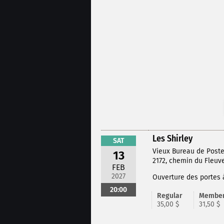
Les Shirley
SAT
Vieux Bureau de Post
13
2172, chemin du Fleuve
FEB
2027
Ouverture des portes 
20:00
Regular
Membe
35,00 $
31,50 $