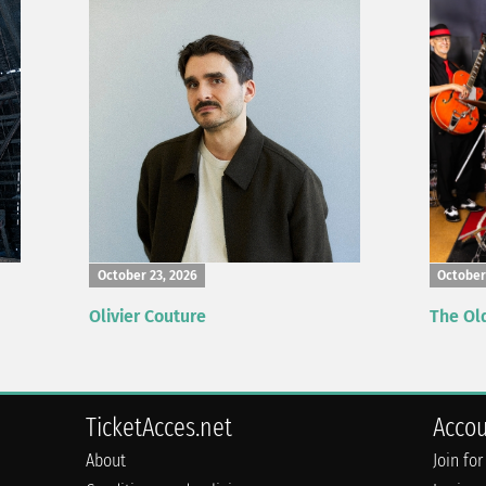
October 23, 2026
October
Olivier Couture
The Ol
TicketAcces.net
Acco
About
Join for