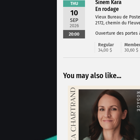
Sinem Kara
THU
En rodage
10
Vieux Bureau de Post
SEP
2172, chemin du Fleuve
2026
Ouverture des portes à
20:00
Regular
Membe
34,00 $
30,60 $
You may also like...