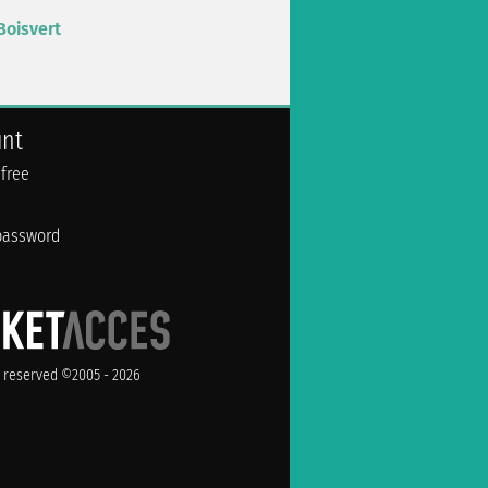
Boisvert
unt
 free
password
ts reserved ©2005 - 2026