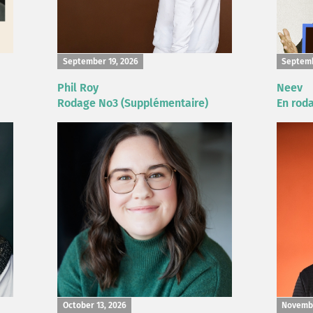
September 19, 2026
Septemb
Phil Roy
Neev
Rodage No3 (Supplémentaire)
En rod
October 13, 2026
Novembe