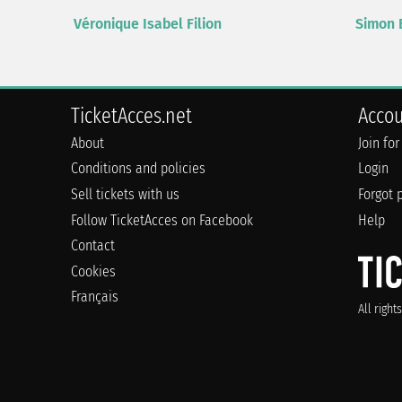
Véronique Isabel Filion
Simon 
TicketAcces.net
Acco
About
Join for
Conditions and policies
Login
Sell tickets with us
Forgot 
Follow TicketAcces on Facebook
Help
Contact
Cookies
Français
All righ