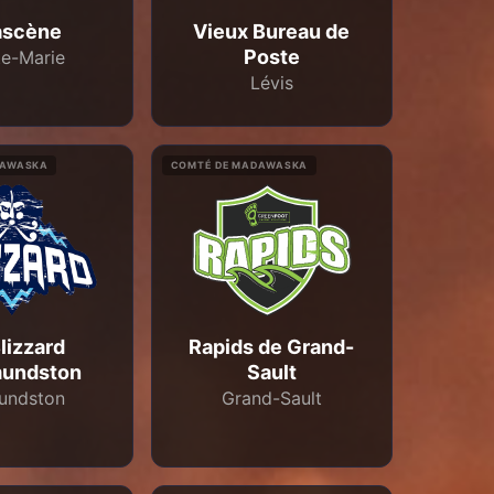
ascène
Vieux Bureau de
Poste
te-Marie
Lévis
DAWASKA
COMTÉ DE MADAWASKA
lizzard
Rapids de Grand-
mundston
Sault
undston
Grand-Sault