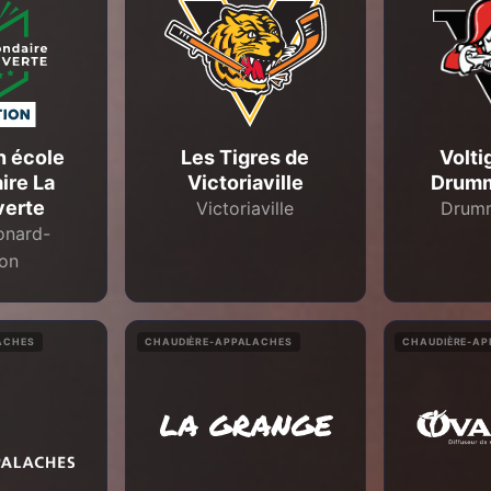
n école
Les Tigres de
Volti
ire La
Victoriaville
Drumm
erte
Victoriaville
Drumm
onard-
ton
ACHES
CHAUDIÈRE-APPALACHES
CHAUDIÈRE-A