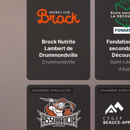
Brock Nutrite
Fondatio
Lambert de
seconda
Drummondville
Découv
Drummondville
Saint-Lé
d'As
CHAUDIÈRE-APPALACHES
CHAUDIÈRE-APPAL