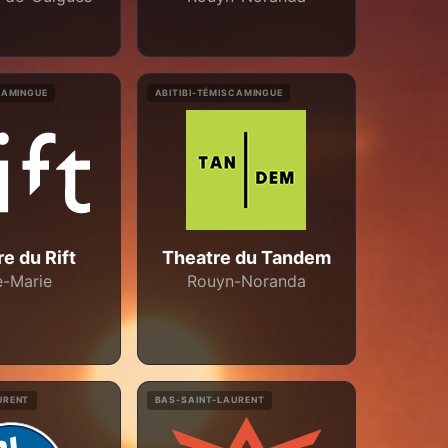
CAMINGUE
ABITIBI-TÉMISCAMINGUE
e du Rift
Theatre du Tandem
le-Marie
Rouyn-Noranda
URENT
BAS-SAINT-LAURENT