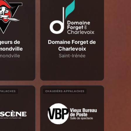
geurs de
Domaine Forget de
ondville
Charlevoix
ondville
Saint-Irénée
PPALACHES
CHAUDIÈRE-APPALACHES