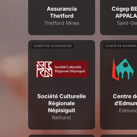
Assurancia
Cégep B
Thetford
APPAL
Thetford Mines
Saint-G
COMTÉ DE GLOUCESTER
COMTÉ DE MADAW
Société Culturelle
Centre d
Régionale
d'Edmun
Népisiguit
Edmund
Bathurst