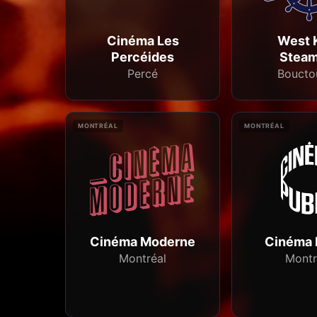
Cinéma Les
West 
Percéides
Steam
Percé
Boucto
MONTRÉAL
MONTRÉAL
Cinéma Moderne
Cinéma 
Montréal
Montr