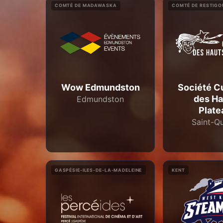
COMTÉ DE MADAWASKA
COMTÉ DE RESTIG
Wow Edmundston
Société Cu
des Ha
Edmundston
Plate
Saint-Q
GASPÉSIE-ILES-DE-LA-MADELEINE
KENT