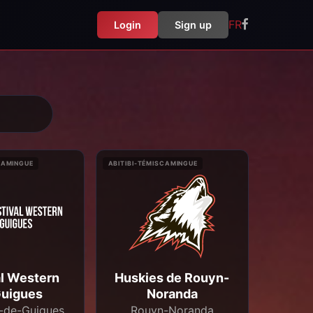
FR
Login
Sign up
CAMINGUE
ABITIBI-TÉMISCAMINGUE
al Western
Huskies de Rouyn-
Guigues
Noranda
-de-Guigues
Rouyn-Noranda