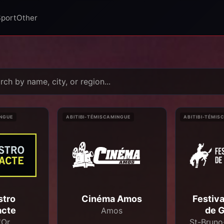
Sport
Other
INGUE
ABITIBI-TÉMISCAMINGUE
ABITIBI-TÉMIS
stro
Cinéma Amos
Festiv
acte
de 
Amos
'Or
St-Bruno