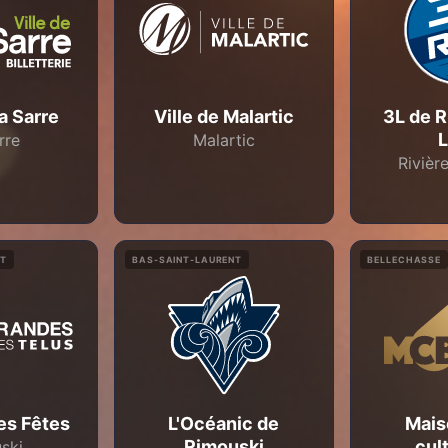
La Sarre
Ville de Malartic
3L de R
rre
Malartic
Rivièr
NT
BAS-SAINT-LAURENT
BELLECHASSE
es Fêtes
L'Océanic de
Mais
Rimouski
cul
ski