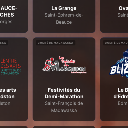
EAUCE-
La Grange
Ov
ACHES
Saint-Éphrem-de-
Sain
eorges
Beauce
ASKA
COMTÉ DE MADAWASKA
COMTÉ DE MA
es arts
Festivités du
Le B
dston
Demi-Marathon
d'Ed
ston
Saint-François de
Edm
Madawaska