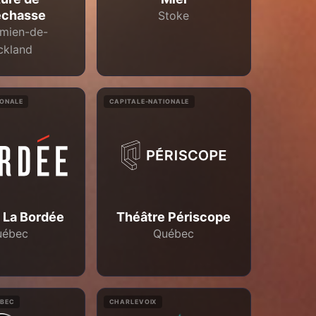
echasse
Stoke
mien-de-
ckland
IONALE
CAPITALE-NATIONALE
 La Bordée
Théâtre Périscope
uébec
Québec
ÉBEC
CHARLEVOIX