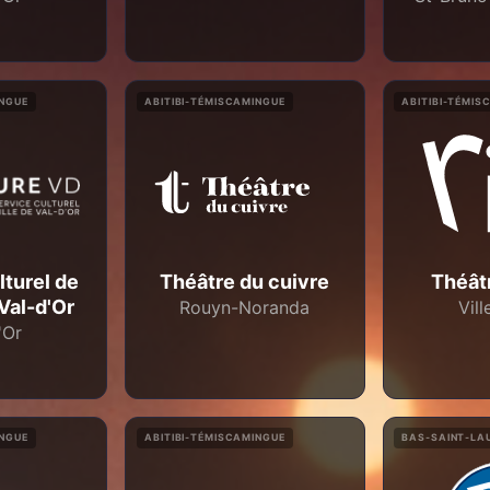
INGUE
ABITIBI-TÉMISCAMINGUE
ABITIBI-TÉMIS
lturel de
Théâtre du cuivre
Théâtr
 Val-d'Or
Rouyn-Noranda
Vil
'Or
INGUE
ABITIBI-TÉMISCAMINGUE
BAS-SAINT-LA