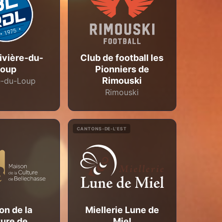
ivière-du-
Club de football les
Loup
Pionniers de
Rimouski
e-du-Loup
Rimouski
CANTONS-DE-L'EST
on de la
Miellerie Lune de
ture de
Miel