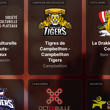
OUCHE
COMTÉ DE RESTIGOUCHE
CÔTE-NORD
lturelle
Tigres de
Le Drakk
uts-
Campbellton -
Co
aux
Campbellton
Baie
Tigers
uentin
Campbellton
LANAUDIÈRE
MAURICIE