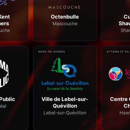
Kent
Octenbulle
Cu
ers
Sha
Mascouche
uche
Sha
NORD-DU-QUÉBEC
OTTAWA ET SA
Public
Ville de Lebel-sur-
Centre 
Quévillon
Ch
éal
Lebel-sur-Quévillon
Haw