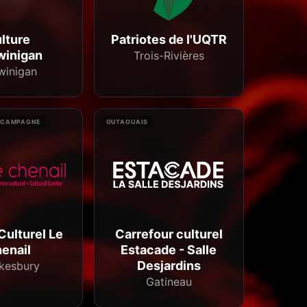
lture
Patriotes de l'UQTR
winigan
Trois-Rivières
winigan
 CAMPAGNE
OUTAOUAIS
Culturel Le
Carrefour culturel
enail
Estacade - Salle
Desjardins
kesbury
Gatineau