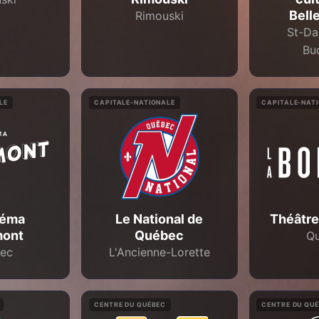
Bell
Rimouski
St-Da
Bu
LE
CAPITALE-NATIONALE
CAPITALE-NAT
néma
Le National de
Théâtre
ont
Québec
Q
ec
L'Ancienne-Lorette
CENTRE DU QUÉBEC
CENTRE DU QU