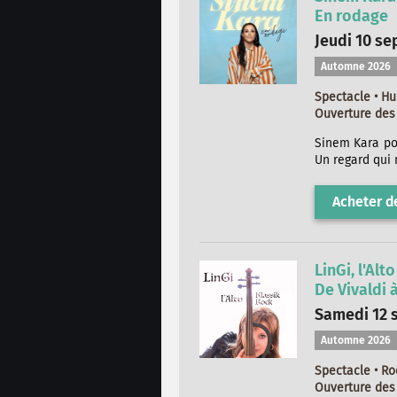
En rodage
Jeudi 10 se
Automne 2026
Spectacle • H
Ouverture des 
Sinem Kara por
Un regard qui 
Acheter de
LinGi, l'Alt
De Vivaldi
Samedi 12 
Automne 2026
Spectacle • Ro
Ouverture des 