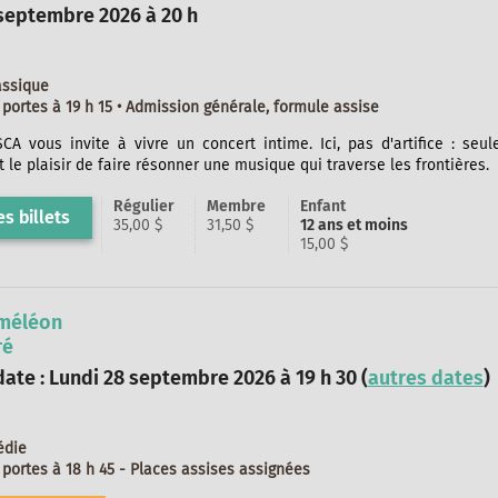
septembre 2026 à 20 h
assique
portes à 19 h 15 • Admission générale, formule assise
CA vous invite à vivre un concert intime. Ici, pas d'artifice : seu
t le plaisir de faire résonner une musique qui traverse les frontières.
Régulier
Membre
Enfant
s billets
35,00 $
31,50 $
12 ans et moins
15,00 $
méléon
ré
ate : Lundi 28 septembre 2026 à 19 h 30 (
autres dates
)
édie
portes à 18 h 45 - Places assises assignées