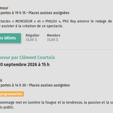
umour
portes à 19 h 15 • Places assises assignées
ctacles « MONSIEUR » et « PHILOU », Phil Roy amorce le rodage d
z assister à la création de ce spectacle.
Régulier
Membre
s billets
33,00 $
33,00 $
avour par Clément Courtois
0 septembre 2026 à 15 h
lk
portes à 14 h 30 • Places assises assignées
s programmation
ommage met en lumière la fougue et la tendresse, la passion et la s
u public.