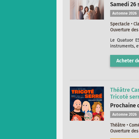
Samedi 26 
Automne 2026
Spectacle • Cl
Ouverture des 
Le Quatuor ES
instruments, e
Acheter de
Théâtre Ca
Tricoté ser
Prochaine d
Automne 2026
Théâtre • Com
Ouverture des 