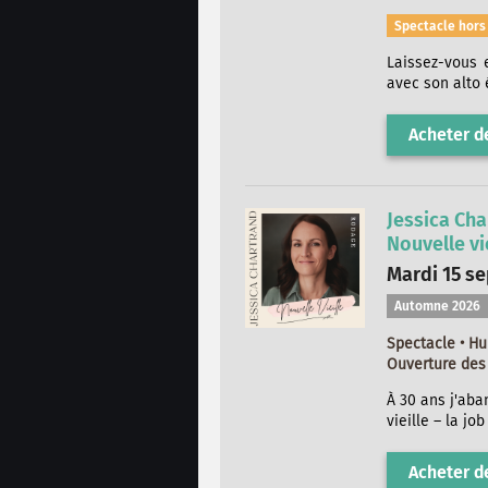
Spectacle hor
Laissez-vous 
avec son alto 
Acheter de
Jessica Cha
Nouvelle vi
Mardi 15 se
Automne 2026
Spectacle • H
Ouverture des 
À 30 ans j'aba
vieille – la jo
Acheter de