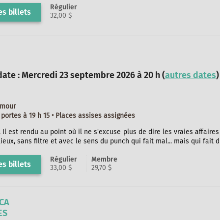
Régulier
s billets
32,00 $
ate : Mercredi 23 septembre 2026 à 20 h (
autres dates
)
umour
portes à 19 h 15 • Places assises assignées
Il est rendu au point où il ne s'excuse plus de dire les vraies affaires -
 lieux, sans filtre et avec le sens du punch qui fait mal... mais qui fait d
Régulier
Membre
s billets
33,00 $
29,70 $
CA
ES