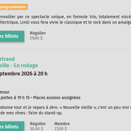
s programmation
envoûter par ce spectacle unique, en formule trio, totalement viscé
électrique, LinGi vous fera vivre le classique et le rock dans un amalg
Régulier
s billets
29,00 $
rtrand
eille - En rodage
ptembre 2026 à 20 h
umour
portes à 19 h 15 • Places assises assignées
ndonne tout et je repars à zéro. « Nouvelle vieille », c'est un peu mo
b de mes rêves : faire du stand-up.
Régulier
Membre
s billets
30,00 $
27,00 $