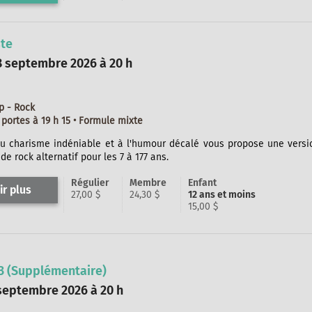
ste
8 septembre 2026 à 20 h
p - Rock
portes à 19 h 15 • Formule mixte
au charisme indéniable et à l'humour décalé vous propose une versi
e rock alternatif pour les 7 à 177 ans.
Régulier
Membre
Enfant
ir plus
27,00 $
24,30 $
12 ans et moins
15,00 $
 (Supplémentaire)
septembre 2026 à 20 h