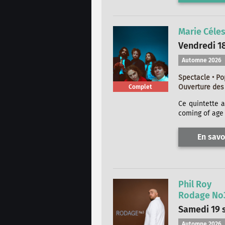
Marie Céle
Vendredi 1
Automne 2026
Spectacle • Po
Ouverture des 
Complet
Ce quintette 
coming of age d
En savo
Phil Roy
Rodage No3
Samedi 19 
Automne 2026