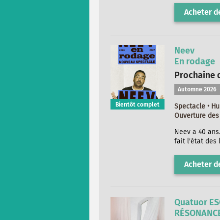
Acheter de
Neev
En rodage
Prochaine d
Automne 2026
Bientôt complet
Spectacle • H
Ouverture des 
Neev a 40 ans. 
fait l'état des
Acheter de
Quatuor ES
RÉSONANC