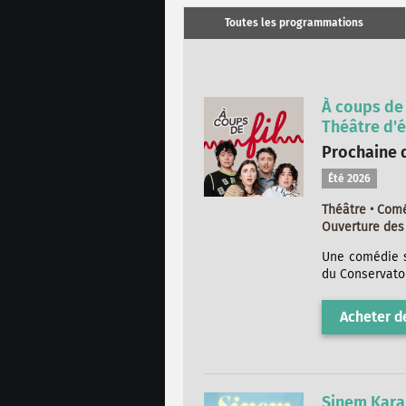
Toutes les programmations
À coups de 
Théâtre d'é
Prochaine d
Été 2026
Théâtre • Com
Ouverture des 
Une comédie s
du Conservato
Acheter de
Sinem Kara