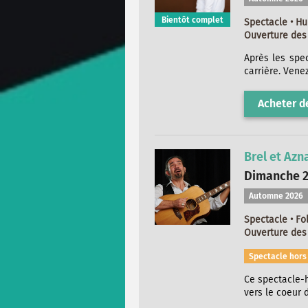
Bientôt complet
Spectacle • H
Ouverture des 
Après les spe
carrière. Vene
Acheter de
Brel et Azn
Dimanche 2
Automne 2026
Spectacle • Fo
Ouverture des 
Spectacle hor
Ce spectacle-h
vers le coeur d