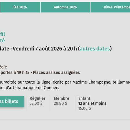
Été 2026
Automne 2026
Hiver-Printemps
fil
té
ate : Vendredi 7 août 2026 à 20 h (
autres dates
)
édie
portes à 19 h 15 • Places assises assignées
urvoltée sur toute la ligne, écrite par Maxime Champagne, brillamme
ire d'art dramatique de Québec.
Régulier
Membre
Enfant
s billets
32,00 $
28,80 $
12 ans et moins
15,00 $