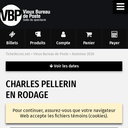
Billets
Produits
Compte
Panier
Payer
TicketAcces.net
>
Vieux Bureau de Poste
>
Automne 2026
Voir les dates
CHARLES PELLERIN
EN RODAGE
Pour continuer, assurez-vous que votre navigateur
Web accepte les fichiers témoins (cookies).