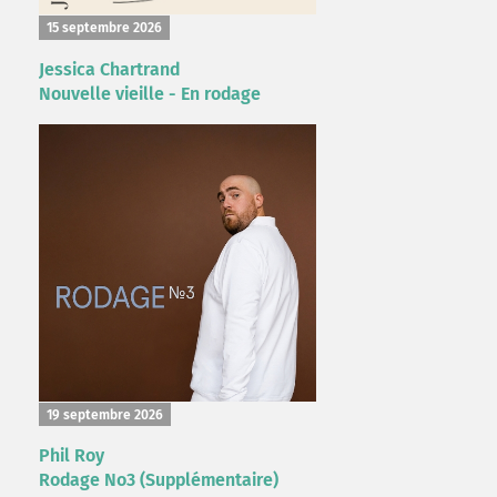
15 septembre 2026
Jessica Chartrand
Nouvelle vieille - En rodage
19 septembre 2026
Phil Roy
Rodage No3 (Supplémentaire)