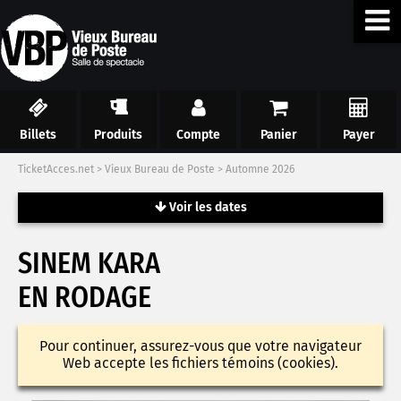
Billets
Produits
Compte
Panier
Payer
TicketAcces.net
>
Vieux Bureau de Poste
>
Automne 2026
Voir les dates
SINEM KARA
EN RODAGE
Pour continuer, assurez-vous que votre navigateur
Web accepte les fichiers témoins (cookies).