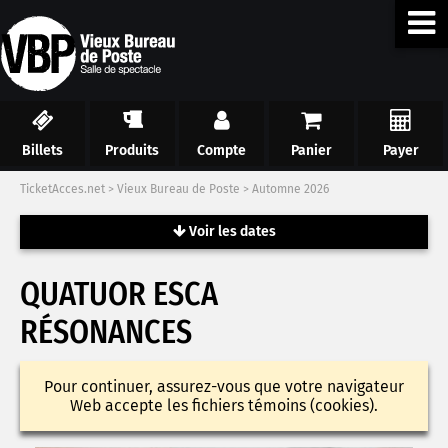
Billets
Produits
Compte
Panier
Payer
TicketAcces.net
>
Vieux Bureau de Poste
>
Automne 2026
Voir les dates
QUATUOR ESCA
RÉSONANCES
Pour continuer, assurez-vous que votre navigateur
Web accepte les fichiers témoins (cookies).