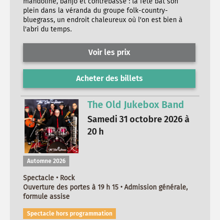
mandoline, banjo et contrebasse : la fête bat son
plein dans la véranda du groupe folk-country-
bluegrass, un endroit chaleureux où l'on est bien à
l'abri du temps.
Voir les prix
Acheter des billets
The Old Jukebox Band
Samedi 31 octobre 2026 à
20 h
Automne 2026
Spectacle • Rock
Ouverture des portes à 19 h 15 • Admission générale,
formule assise
Spectacle hors programmation