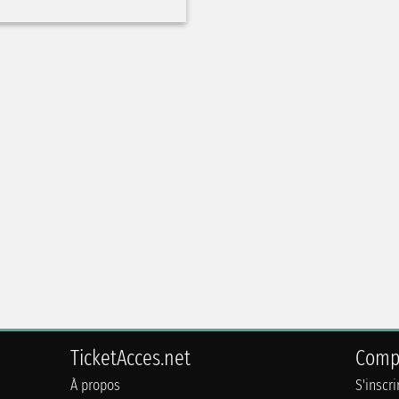
TicketAcces.net
Comp
À propos
S'inscr