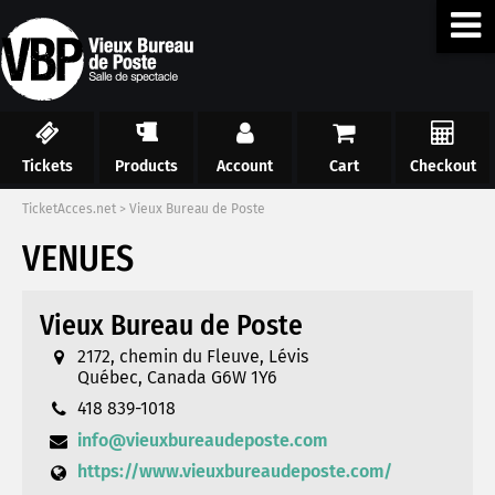
Tickets
Products
Account
Cart
Checkout
TicketAcces.net
>
Vieux Bureau de Poste
VENUES
Vieux Bureau de Poste
2172, chemin du Fleuve, Lévis
Québec, Canada G6W 1Y6
418 839-1018
info@vieuxbureaudeposte.com
https://www.vieuxbureaudeposte.com/