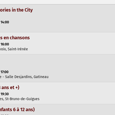
ories in the City
 14:00
ns en chansons
 16:00
oix, Saint-Irénée
 17:00
e - Salle Desjardins, Gatineau
ans et +)
 19:30
es, St-Bruno-de-Guigues
ants 6 à 12 ans)