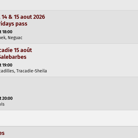
14 & 15 aout 2026
ridays pass
t 18:00
uek, Neguac
cadie 15 août
 Salebarbes
t 19:00
cadilles, Tracadie-Sheila
t 20:00
vis
es