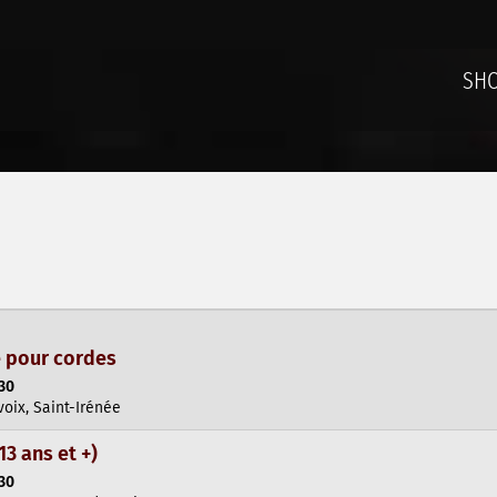
SH
 pour cordes
:30
oix, Saint-Irénée
3 ans et +)
:30