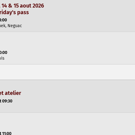
14 & 15 aout 2026
riday's pass
8:00
uek, Neguac
0:00
vis
et atelier
t 09:30
t 11:00