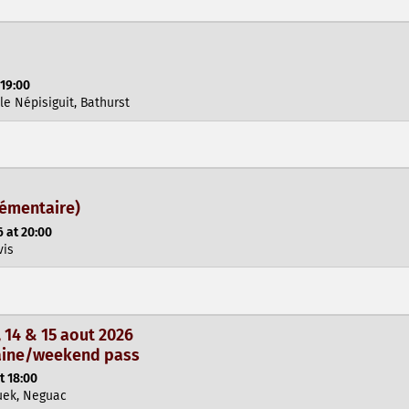
 19:00
le Népisiguit, Bathurst
lémentaire)
 at 20:00
vis
14 & 15 aout 2026
maine/weekend pass
t 18:00
uek, Neguac