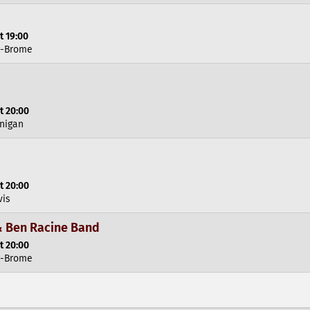
t 19:00
c-Brome
t 20:00
inigan
t 20:00
vis
& Ben Racine Band
t 20:00
c-Brome