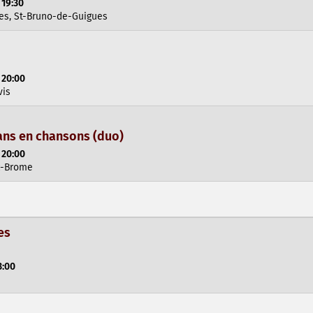
 19:30
es, St-Bruno-de-Guigues
 20:00
vis
 ans en chansons (duo)
 20:00
c-Brome
es
3:00