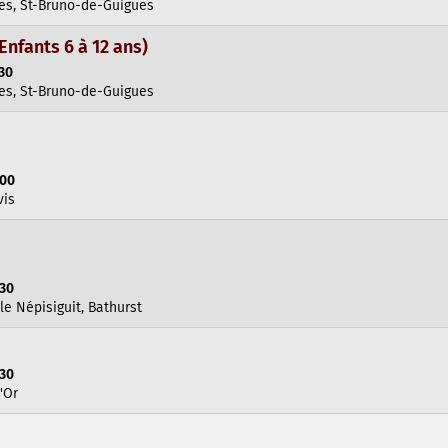
es, St-Bruno-de-Guigues
nfants 6 à 12 ans)
:30
es, St-Bruno-de-Guigues
:00
vis
:30
le Népisiguit, Bathurst
:30
'Or